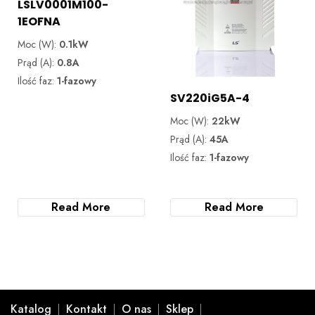
LSLV0001M100-
1EOFNA
Moc (W):
0.1kW
Prąd (A):
0.8A
Ilość faz:
1-fazowy
SV220iG5A-4
Moc (W):
22kW
Prąd (A):
45A
Ilość faz:
1-fazowy
Read More
Read More
Katalog
Kontakt
O nas
Sklep