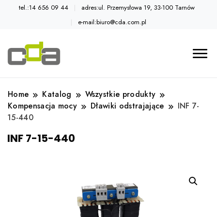
tel.:14 656 09 44
adres:ul. Przemysłowa 19, 33-100 Tarnów
e-mail:biuro@cda.com.pl
Automatyka przemysłowa
Katalog CDA
Home
Katalog
Wszystkie produkty
Kompensacja mocy
Dławiki odstrajające
INF 7-
15-440
INF 7-15-440