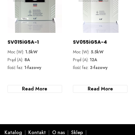
SV015iG5A-1
SV055iG5A-4
Moc (W):
1.5kW
Moc (W):
5.5kW
Prąd (A):
8A
Prąd (A):
12A
Ilość faz:
1-fazowy
Ilość faz:
3-fazowy
Read More
Read More
Katalog
Kontakt
O nas
Sklep