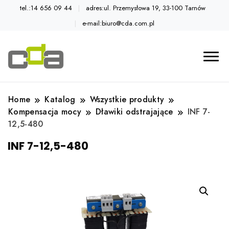
tel.:14 656 09 44
adres:ul. Przemysłowa 19, 33-100 Tarnów
e-mail:biuro@cda.com.pl
Automatyka przemysłowa
Katalog CDA
Home
Katalog
Wszystkie produkty
Kompensacja mocy
Dławiki odstrajające
INF 7-
12,5-480
INF 7-12,5-480