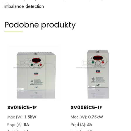
imbalance detection
Podobne produkty
SV015iC5-1F
SV008iC5-1F
Moc (W):
1.5kW
Moc (W):
0.75kW
Prąd (A):
8A
Prąd (A):
5A