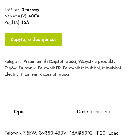
Ilość faz:
3-fazowy
Napięcie (V):
400V
Prąd (A):
16A
Zapytaj o dostępność
Kategorie:
Przemienniki Częstotliwości
,
Wszystkie produkty
Tagów:
Falownik
,
Falownik FR
,
Falownik Mitsubishi
,
Mitsubishi
Electric
,
Przmiennik częstotliwości
Opis
Dane techniczne
Falownik 7,5kW; 3×380-480V; 16A@50°C; IP20; Load