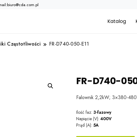
mail:biuro@cda.com.pl
Katalog
iki Częstotliwości
FR-D740-050-E11
FR-D740-050
Falownik 2,2kW; 3×380-480V
Ilość faz:
3-fazowy
Napięcie (V):
400V
Prąd (A):
5A