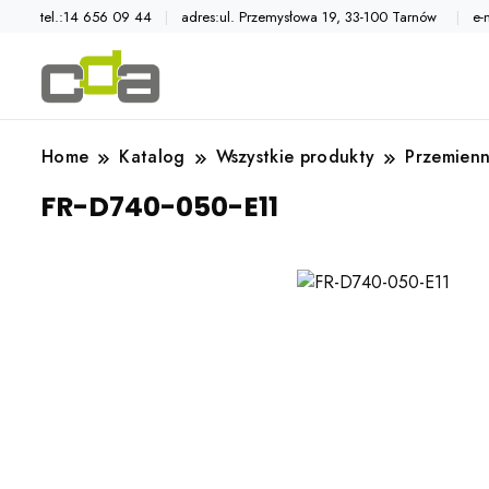
tel.:14 656 09 44
adres:ul. Przemysłowa 19, 33-100 Tarnów
e-
Automatyka przemysłowa
Katalog CDA
Home
Katalog
Wszystkie produkty
Przemienn
FR-D740-050-E11