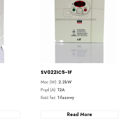
SV022iC5-1F
Moc (W):
2.2kW
Prąd (A):
12A
Ilość faz:
1-fazowy
Read More