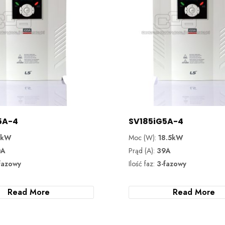
5A-4
SV185iG5A-4
5kW
Moc (W):
18.5kW
0A
Prąd (A):
39A
fazowy
Ilość faz:
3-fazowy
Read More
Read More