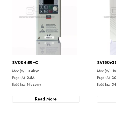
SV004iE5-C
SV150iG
Moc (W):
0.4kW
Moc (W):
1
Prąd (A):
2.5A
Prąd (A):
3
Ilość faz:
1-fazowy
Ilość faz:
3-
Read More