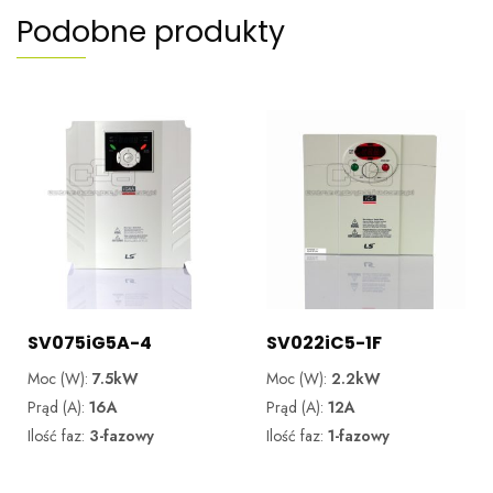
Podobne produkty
SV075iG5A-4
SV022iC5-1F
Moc (W):
7.5kW
Moc (W):
2.2kW
Prąd (A):
16A
Prąd (A):
12A
Ilość faz:
3-fazowy
Ilość faz:
1-fazowy