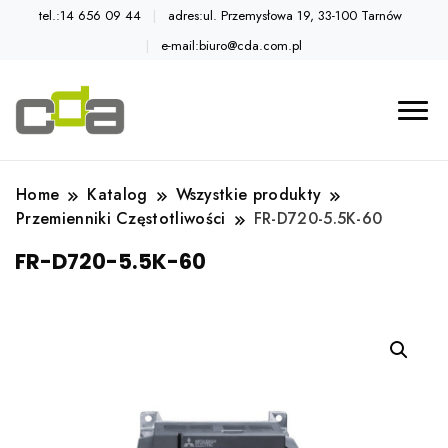
tel.:14 656 09 44
adres:ul. Przemysłowa 19, 33-100 Tarnów
e-mail:biuro@cda.com.pl
Automatyka przemysłowa
Katalog CDA
Home
Katalog
Wszystkie produkty
Przemienniki Częstotliwości
FR-D720-5.5K-60
FR-D720-5.5K-60