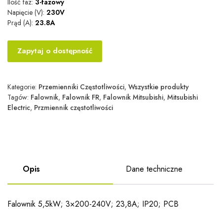
Ilość faz:
3-fazowy
Napięcie (V):
230V
Prąd (A):
23.8A
Zapytaj o dostępność
Kategorie:
Przemienniki Częstotliwości
,
Wszystkie produkty
Tagów:
Falownik
,
Falownik FR
,
Falownik Mitsubishi
,
Mitsubishi
Electric
,
Przmiennik częstotliwości
Opis
Dane techniczne
Falownik 5,5kW; 3×200-240V; 23,8A; IP20; PCB