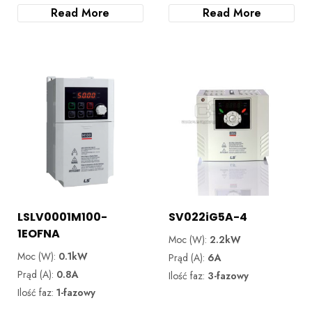
Read More
Read More
LSLV0001M100-
SV022iG5A-4
1EOFNA
Moc (W):
2.2kW
Moc (W):
0.1kW
Prąd (A):
6A
Prąd (A):
0.8A
Ilość faz:
3-fazowy
Ilość faz:
1-fazowy