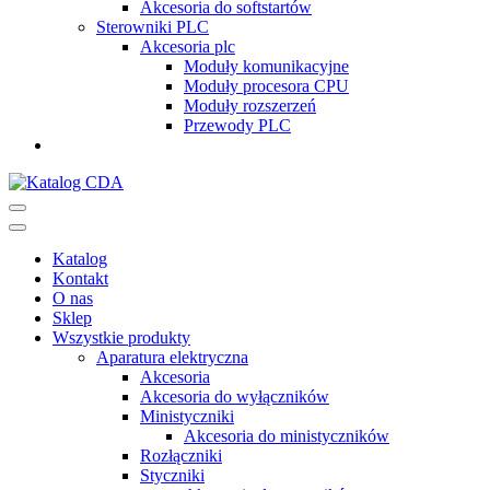
Akcesoria do softstartów
Sterowniki PLC
Akcesoria plc
Moduły komunikacyjne
Moduły procesora CPU
Moduły rozszerzeń
Przewody PLC
Katalog CDA
Automatyka przemysłowa
Katalog
Kontakt
O nas
Sklep
Wszystkie produkty
Aparatura elektryczna
Akcesoria
Akcesoria do wyłączników
Ministyczniki
Akcesoria do ministyczników
Rozłączniki
Styczniki