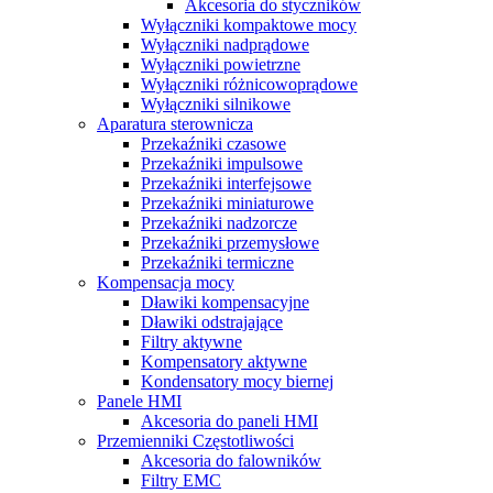
Akcesoria do styczników
Wyłączniki kompaktowe mocy
Wyłączniki nadprądowe
Wyłączniki powietrzne
Wyłączniki różnicowoprądowe
Wyłączniki silnikowe
Aparatura sterownicza
Przekaźniki czasowe
Przekaźniki impulsowe
Przekaźniki interfejsowe
Przekaźniki miniaturowe
Przekaźniki nadzorcze
Przekaźniki przemysłowe
Przekaźniki termiczne
Kompensacja mocy
Dławiki kompensacyjne
Dławiki odstrajające
Filtry aktywne
Kompensatory aktywne
Kondensatory mocy biernej
Panele HMI
Akcesoria do paneli HMI
Przemienniki Częstotliwości
Akcesoria do falowników
Filtry EMC