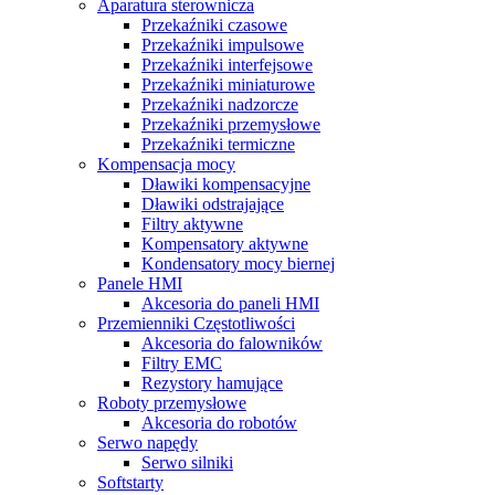
Aparatura sterownicza
Przekaźniki czasowe
Przekaźniki impulsowe
Przekaźniki interfejsowe
Przekaźniki miniaturowe
Przekaźniki nadzorcze
Przekaźniki przemysłowe
Przekaźniki termiczne
Kompensacja mocy
Dławiki kompensacyjne
Dławiki odstrajające
Filtry aktywne
Kompensatory aktywne
Kondensatory mocy biernej
Panele HMI
Akcesoria do paneli HMI
Przemienniki Częstotliwości
Akcesoria do falowników
Filtry EMC
Rezystory hamujące
Roboty przemysłowe
Akcesoria do robotów
Serwo napędy
Serwo silniki
Softstarty