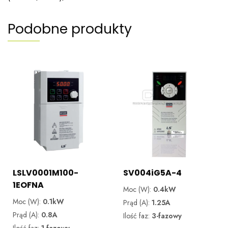
Podobne produkty
LSLV0001M100-
SV004iG5A-4
1EOFNA
Moc (W):
0.4kW
Moc (W):
0.1kW
Prąd (A):
1.25A
Prąd (A):
0.8A
Ilość faz:
3-fazowy
Ilość faz:
1-fazowy