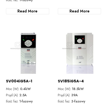
Read More
Read More
SV004iG5A-1
SV185iG5A-4
Moc (W):
0.4kW
Moc (W):
18.5kW
Prąd (A):
2.5A
Prąd (A):
39A
Ilość faz:
1-fazowy
Ilość faz:
3-fazowy