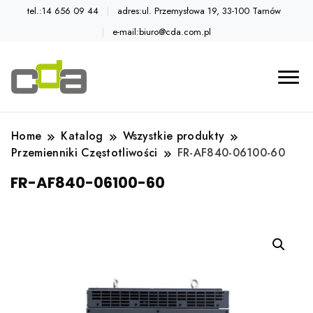
tel.:14 656 09 44
adres:ul. Przemysłowa 19, 33-100 Tarnów
e-mail:biuro@cda.com.pl
Automatyka przemysłowa
Katalog CDA
Home
Katalog
Wszystkie produkty
Przemienniki Częstotliwości
FR-AF840-06100-60
FR-AF840-06100-60