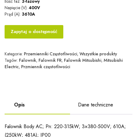
Ilość faz:
3-fazowy
Napięcie (V):
400V
Prąd (A):
3610A
Zapytaj o dostępność
Kategorie:
Przemienniki Częstotliwości
,
Wszystkie produkty
Tagów:
Falownik
,
Falownik FR
,
Falownik Mitsubishi
,
Mitsubishi
Electric
,
Przmiennik częstotliwości
Opis
Dane techniczne
Falownik Body AC; Pn: 220-315kW; 3×380-500V; 610A;
(250kW; 481A); IP00