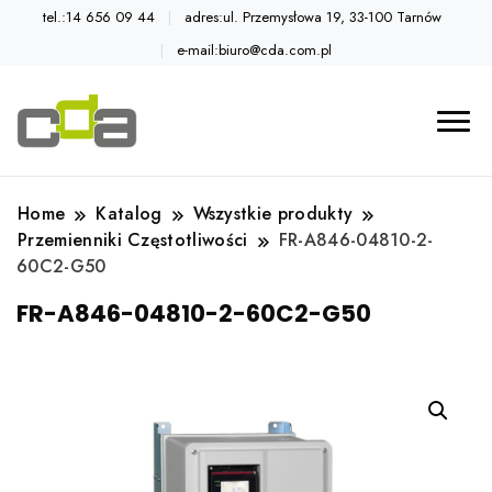
tel.:14 656 09 44
adres:ul. Przemysłowa 19, 33-100 Tarnów
e-mail:biuro@cda.com.pl
Automatyka przemysłowa
Katalog CDA
Home
Katalog
Wszystkie produkty
Przemienniki Częstotliwości
FR-A846-04810-2-
60C2-G50
FR-A846-04810-2-60C2-G50