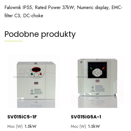
Falownik IP55; Rated Power 37kW; Numeric display; EMC-
filter C3; DC-choke
Podobne produkty
SV015iC5-1F
SV015iG5A-1
Moc (W):
1.5kW
Moc (W):
1.5kW