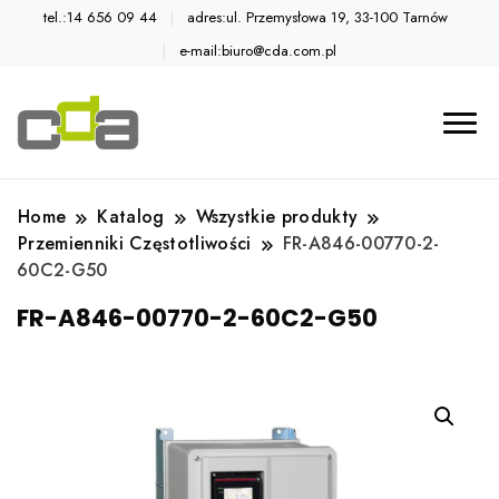
tel.:14 656 09 44
adres:ul. Przemysłowa 19, 33-100 Tarnów
e-mail:biuro@cda.com.pl
Automatyka przemysłowa
Katalog CDA
Home
Katalog
Wszystkie produkty
Przemienniki Częstotliwości
FR-A846-00770-2-
60C2-G50
FR-A846-00770-2-60C2-G50