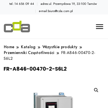
tel.:14 656 09 44
adres:ul. Przemysłowa 19, 33-100 Tarnów
e-mail:biuro@cda.com.pl
Automatyka przemysłowa
Katalog CDA
Home
Katalog
Wszystkie produkty
Przemienniki Częstotliwości
FR-A846-00470-2-
S6L2
FR-A846-00470-2-S6L2