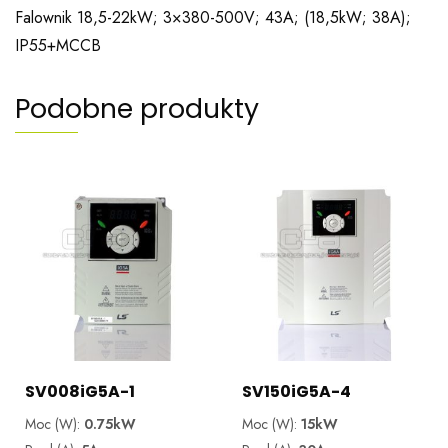
Falownik 18,5-22kW; 3×380-500V; 43A; (18,5kW; 38A);
IP55+MCCB
Podobne produkty
SV008iG5A-1
SV150iG5A-4
Moc (W):
0.75kW
Moc (W):
15kW