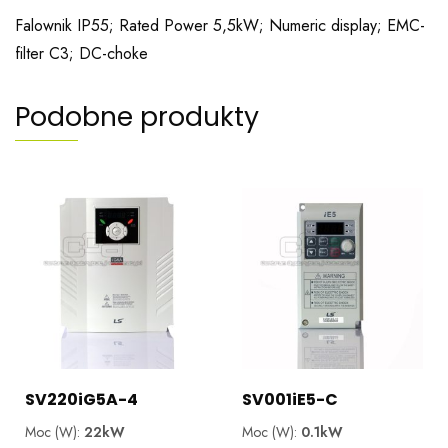
Falownik IP55; Rated Power 5,5kW; Numeric display; EMC-
filter C3; DC-choke
Podobne produkty
SV220iG5A-4
SV001iE5-C
Moc (W):
22kW
Moc (W):
0.1kW