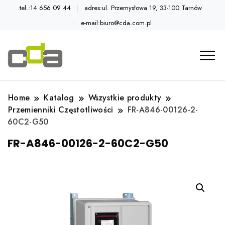
tel.:14 656 09 44
adres:ul. Przemysłowa 19, 33-100 Tarnów
e-mail:biuro@cda.com.pl
Automatyka przemysłowa
Katalog CDA
Home
Katalog
Wszystkie produkty
Przemienniki Częstotliwości
FR-A846-00126-2-
60C2-G50
FR-A846-00126-2-60C2-G50