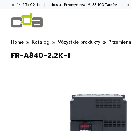
tel.:14 656 09 44
adres:ul. Przemysłowa 19, 33-100 Tarnów
e-
Automatyka przemysłowa
Katalog CDA
Home
Katalog
Wszystkie produkty
Przemienn
FR-A840-2.2K-1