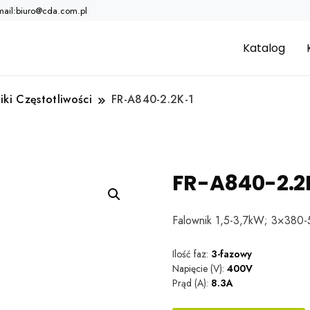
mail:biuro@cda.com.pl
Katalog
iki Częstotliwości
FR-A840-2.2K-1
FR-A840-2.2
Falownik 1,5-3,7kW; 3×380-
Ilość faz:
3-fazowy
Napięcie (V):
400V
Prąd (A):
8.3A