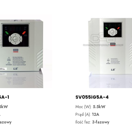
5A-1
SV055iG5A-4
.5kW
Moc (W):
5.5kW
A
Prąd (A):
12A
fazowy
Ilość faz:
3-fazowy