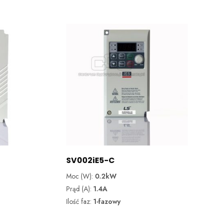
SV002iE5-C
Moc (W):
0.2kW
Prąd (A):
1.4A
Ilość faz:
1-fazowy