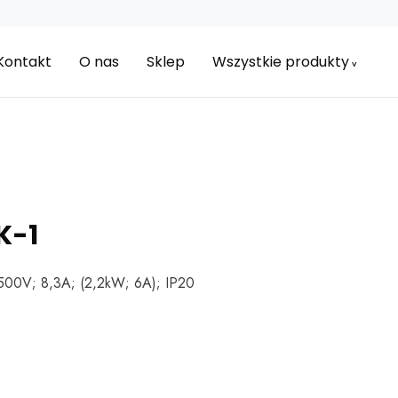
Kontakt
O nas
Sklep
Wszystkie produkty
K-1
500V; 8,3A; (2,2kW; 6A); IP20