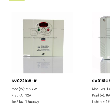
SV022iC5-1F
SV015iG
Moc (W):
2.2kW
Moc (W):
1
Prąd (A):
12A
Prąd (A):
8
Ilość faz:
1-fazowy
Ilość faz:
1-