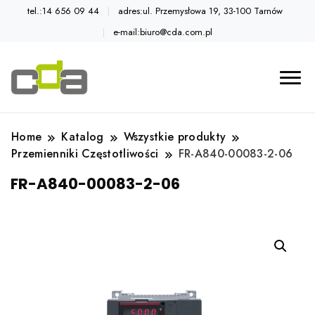
tel.:14 656 09 44
adres:ul. Przemysłowa 19, 33-100 Tarnów
e-mail:biuro@cda.com.pl
Automatyka przemysłowa
Katalog CDA
Home
Katalog
Wszystkie produkty
Przemienniki Częstotliwości
FR-A840-00083-2-06
FR-A840-00083-2-06