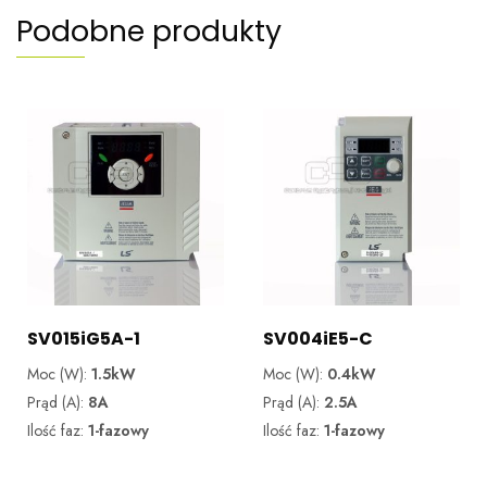
Podobne produkty
SV015iG5A-1
SV004iE5-C
Moc (W):
1.5kW
Moc (W):
0.4kW
Prąd (A):
8A
Prąd (A):
2.5A
Ilość faz:
1-fazowy
Ilość faz:
1-fazowy