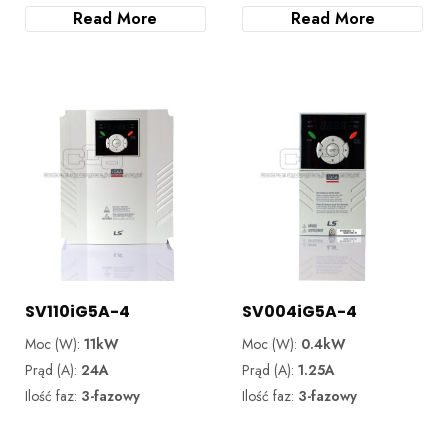
Read More
Read More
SV110iG5A-4
SV004iG5A-4
Moc (W):
11kW
Moc (W):
0.4kW
Prąd (A):
24A
Prąd (A):
1.25A
Ilość faz:
3-fazowy
Ilość faz:
3-fazowy