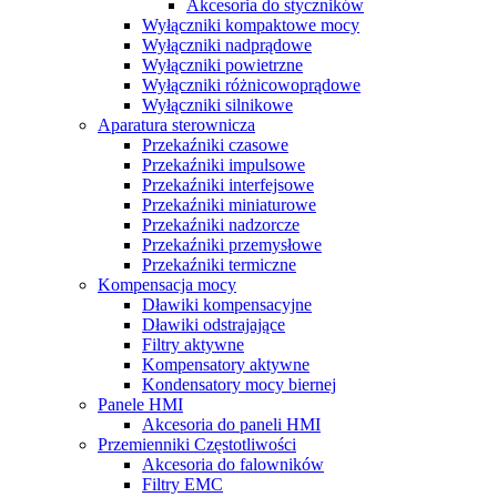
Akcesoria do styczników
Wyłączniki kompaktowe mocy
Wyłączniki nadprądowe
Wyłączniki powietrzne
Wyłączniki różnicowoprądowe
Wyłączniki silnikowe
Aparatura sterownicza
Przekaźniki czasowe
Przekaźniki impulsowe
Przekaźniki interfejsowe
Przekaźniki miniaturowe
Przekaźniki nadzorcze
Przekaźniki przemysłowe
Przekaźniki termiczne
Kompensacja mocy
Dławiki kompensacyjne
Dławiki odstrajające
Filtry aktywne
Kompensatory aktywne
Kondensatory mocy biernej
Panele HMI
Akcesoria do paneli HMI
Przemienniki Częstotliwości
Akcesoria do falowników
Filtry EMC