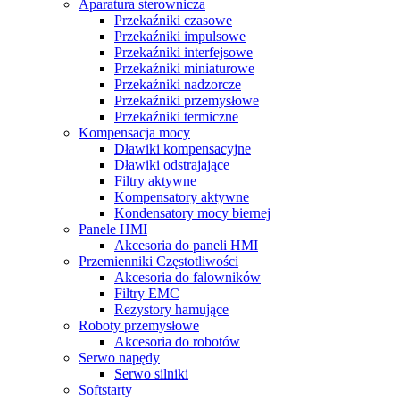
Aparatura sterownicza
Przekaźniki czasowe
Przekaźniki impulsowe
Przekaźniki interfejsowe
Przekaźniki miniaturowe
Przekaźniki nadzorcze
Przekaźniki przemysłowe
Przekaźniki termiczne
Kompensacja mocy
Dławiki kompensacyjne
Dławiki odstrajające
Filtry aktywne
Kompensatory aktywne
Kondensatory mocy biernej
Panele HMI
Akcesoria do paneli HMI
Przemienniki Częstotliwości
Akcesoria do falowników
Filtry EMC
Rezystory hamujące
Roboty przemysłowe
Akcesoria do robotów
Serwo napędy
Serwo silniki
Softstarty