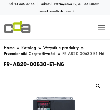
tel.:14 656 09 44
adres:ul. Przemysłowa 19, 33-100 Tarnów
e-mail:biuro@cda.com.pl
Automatyka przemysłowa
Katalog CDA
Home
Katalog
Wszystkie produkty
Przemienniki Częstotliwości
FR-A820-00630-E1-N6
FR-A820-00630-E1-N6