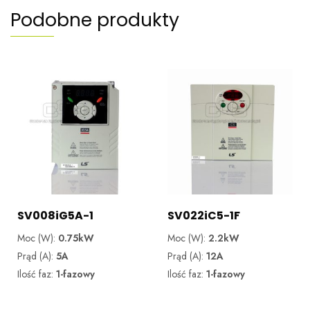
Podobne produkty
SV008iG5A-1
SV022iC5-1F
Moc (W):
0.75kW
Moc (W):
2.2kW
Prąd (A):
5A
Prąd (A):
12A
Ilość faz:
1-fazowy
Ilość faz:
1-fazowy