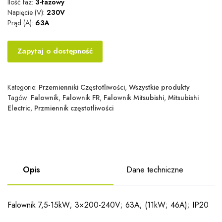
Ilość faz:
3-fazowy
Napięcie (V):
230V
Prąd (A):
63A
Zapytaj o dostępność
Kategorie:
Przemienniki Częstotliwości
,
Wszystkie produkty
Tagów:
Falownik
,
Falownik FR
,
Falownik Mitsubishi
,
Mitsubishi
Electric
,
Przmiennik częstotliwości
Opis
Dane techniczne
Falownik 7,5-15kW; 3×200-240V; 63A; (11kW; 46A); IP20