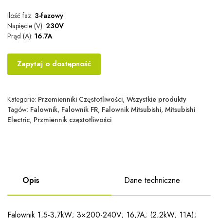
Ilość faz:
3-fazowy
Napięcie (V):
230V
Prąd (A):
16.7A
Zapytaj o dostępność
Kategorie:
Przemienniki Częstotliwości
,
Wszystkie produkty
Tagów:
Falownik
,
Falownik FR
,
Falownik Mitsubishi
,
Mitsubishi
Electric
,
Przmiennik częstotliwości
Opis
Dane techniczne
Falownik 1,5-3,7kW; 3×200-240V; 16,7A; (2,2kW; 11A);