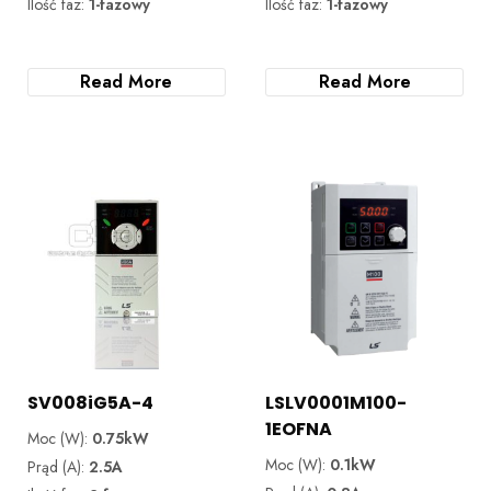
Ilość faz:
1-fazowy
Ilość faz:
1-fazowy
Read More
Read More
SV008iG5A-4
LSLV0001M100-
1EOFNA
Moc (W):
0.75kW
Moc (W):
0.1kW
Prąd (A):
2.5A