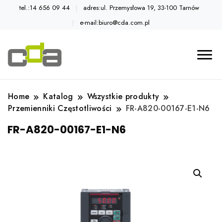
tel.:14 656 09 44
adres:ul. Przemysłowa 19, 33-100 Tarnów
e-mail:biuro@cda.com.pl
Automatyka przemysłowa
Katalog CDA
Home
Katalog
Wszystkie produkty
Przemienniki Częstotliwości
FR-A820-00167-E1-N6
FR-A820-00167-E1-N6