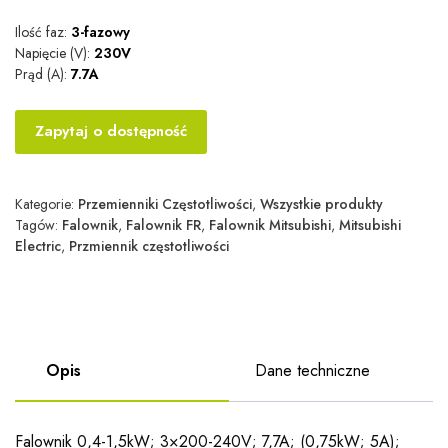
Ilość faz:
3-fazowy
Napięcie (V):
230V
Prąd (A):
7.7A
Zapytaj o dostępność
Kategorie:
Przemienniki Częstotliwości
,
Wszystkie produkty
Tagów:
Falownik
,
Falownik FR
,
Falownik Mitsubishi
,
Mitsubishi
Electric
,
Przmiennik częstotliwości
Opis
Dane techniczne
Falownik 0,4-1,5kW; 3×200-240V; 7,7A; (0,75kW; 5A);