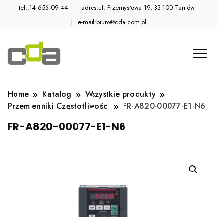
tel.:14 656 09 44
adres:ul. Przemysłowa 19, 33-100 Tarnów
e-mail:biuro@cda.com.pl
Automatyka przemysłowa
Katalog CDA
Home
Katalog
Wszystkie produkty
Przemienniki Częstotliwości
FR-A820-00077-E1-N6
FR-A820-00077-E1-N6