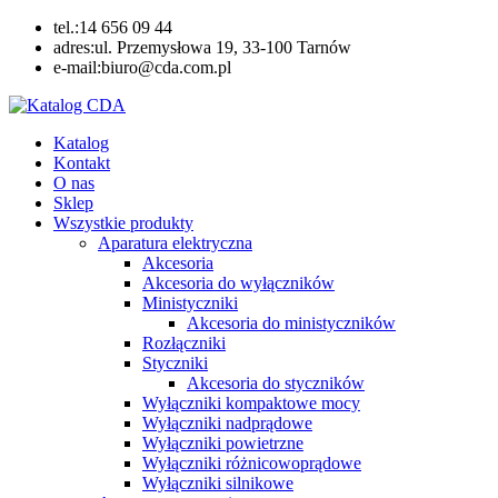
Skip
tel.:14 656 09 44
to
adres:ul. Przemysłowa 19, 33-100 Tarnów
content
e-mail:biuro@cda.com.pl
Katalog CDA
Automatyka przemysłowa
Katalog
Kontakt
O nas
Sklep
Wszystkie produkty
Aparatura elektryczna
Akcesoria
Akcesoria do wyłączników
Ministyczniki
Akcesoria do ministyczników
Rozłączniki
Styczniki
Akcesoria do styczników
Wyłączniki kompaktowe mocy
Wyłączniki nadprądowe
Wyłączniki powietrzne
Wyłączniki różnicowoprądowe
Wyłączniki silnikowe