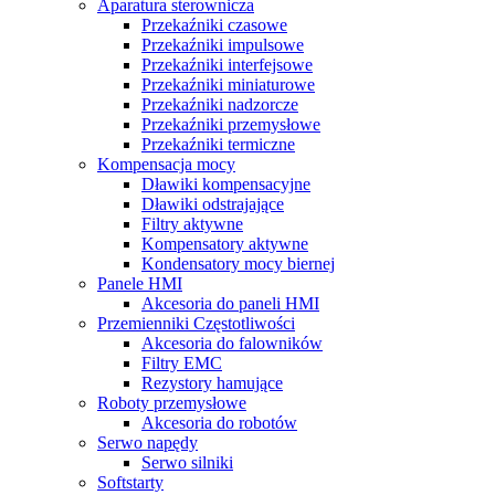
Aparatura sterownicza
Przekaźniki czasowe
Przekaźniki impulsowe
Przekaźniki interfejsowe
Przekaźniki miniaturowe
Przekaźniki nadzorcze
Przekaźniki przemysłowe
Przekaźniki termiczne
Kompensacja mocy
Dławiki kompensacyjne
Dławiki odstrajające
Filtry aktywne
Kompensatory aktywne
Kondensatory mocy biernej
Panele HMI
Akcesoria do paneli HMI
Przemienniki Częstotliwości
Akcesoria do falowników
Filtry EMC
Rezystory hamujące
Roboty przemysłowe
Akcesoria do robotów
Serwo napędy
Serwo silniki
Softstarty