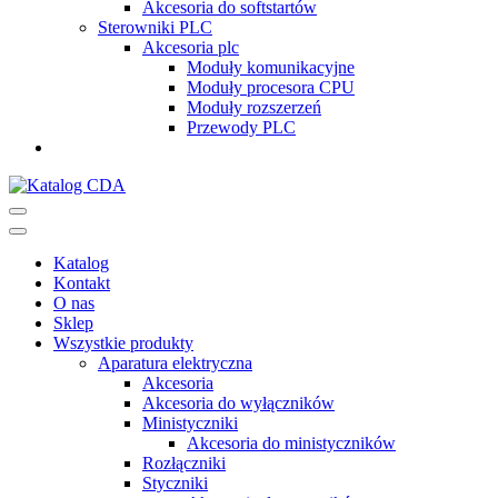
Akcesoria do softstartów
Sterowniki PLC
Akcesoria plc
Moduły komunikacyjne
Moduły procesora CPU
Moduły rozszerzeń
Przewody PLC
Katalog CDA
Automatyka przemysłowa
Katalog
Kontakt
O nas
Sklep
Wszystkie produkty
Aparatura elektryczna
Akcesoria
Akcesoria do wyłączników
Ministyczniki
Akcesoria do ministyczników
Rozłączniki
Styczniki