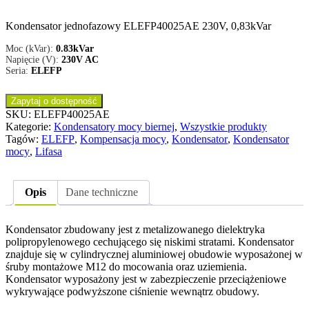
Kondensator jednofazowy ELEFP40025AE 230V, 0,83kVar
Moc (kVar):
0.83kVar
Napięcie (V):
230V AC
Seria:
ELEFP
Zapytaj o dostępność
SKU:
ELEFP40025AE
Kategorie:
Kondensatory mocy biernej
,
Wszystkie produkty
Tagów:
ELEFP
,
Kompensacja mocy
,
Kondensator
,
Kondensator
mocy
,
Lifasa
Opis
Dane techniczne
Kondensator zbudowany jest z metalizowanego dielektryka
polipropylenowego cechującego się niskimi stratami. Kondensator
znajduje się w cylindrycznej aluminiowej obudowie wyposażonej w
śruby montażowe M12 do mocowania oraz uziemienia.
Kondensator wyposażony jest w zabezpieczenie przeciążeniowe
wykrywające podwyższone ciśnienie wewnątrz obudowy.