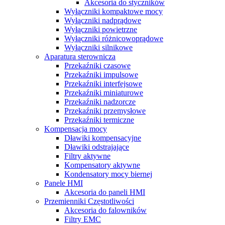
Akcesoria do styczników
Wyłączniki kompaktowe mocy
Wyłączniki nadprądowe
Wyłączniki powietrzne
Wyłączniki różnicowoprądowe
Wyłączniki silnikowe
Aparatura sterownicza
Przekaźniki czasowe
Przekaźniki impulsowe
Przekaźniki interfejsowe
Przekaźniki miniaturowe
Przekaźniki nadzorcze
Przekaźniki przemysłowe
Przekaźniki termiczne
Kompensacja mocy
Dławiki kompensacyjne
Dławiki odstrajające
Filtry aktywne
Kompensatory aktywne
Kondensatory mocy biernej
Panele HMI
Akcesoria do paneli HMI
Przemienniki Częstotliwości
Akcesoria do falowników
Filtry EMC