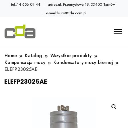
tel.:14 656 09 44
adres:ul. Przemysłowa 19, 33-100 Tarnów
e-mail:biuro@cda.com.pl
Automatyka przemysłowa
Katalog CDA
Home
Katalog
Wszystkie produkty
Kompensacja mocy
Kondensatory mocy biernej
ELEFP23025AE
ELEFP23025AE