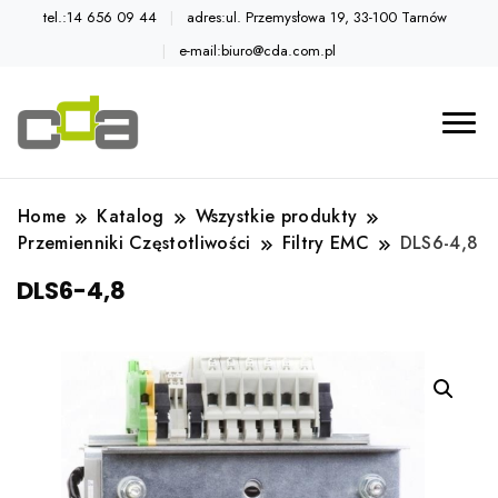
tel.:14 656 09 44
adres:ul. Przemysłowa 19, 33-100 Tarnów
e-mail:biuro@cda.com.pl
Automatyka przemysłowa
Katalog CDA
Home
Katalog
Wszystkie produkty
Przemienniki Częstotliwości
Filtry EMC
DLS6-4,8
DLS6-4,8