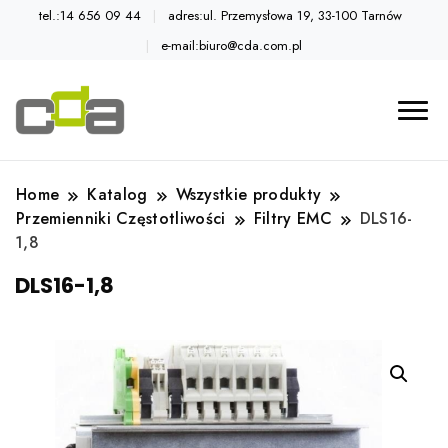
tel.:14 656 09 44
adres:ul. Przemysłowa 19, 33-100 Tarnów
e-mail:biuro@cda.com.pl
Automatyka przemysłowa
Katalog CDA
Home
Katalog
Wszystkie produkty
Przemienniki Częstotliwości
Filtry EMC
DLS16-
1,8
DLS16-1,8