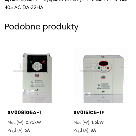
40a AC DA-32HA
Podobne produkty
SV008iG5A-1
SV015iC5-1F
Moc (W):
0.75kW
Moc (W):
1.5kW
Prąd (A):
5A
Prąd (A):
8A