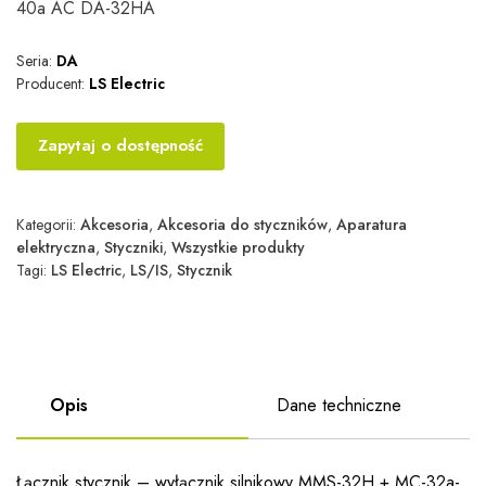
40a AC DA-32HA
Seria:
DA
Producent:
LS Electric
Zapytaj o dostępność
Kategorii:
Akcesoria
,
Akcesoria do styczników
,
Aparatura
elektryczna
,
Styczniki
,
Wszystkie produkty
Tagi:
LS Electric
,
LS/IS
,
Stycznik
Opis
Dane techniczne
Łącznik stycznik – wyłącznik silnikowy MMS-32H + MC-32a-