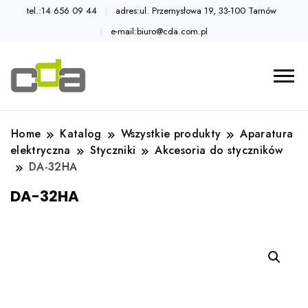
tel.:14 656 09 44
adres:ul. Przemysłowa 19, 33-100 Tarnów
e-mail:biuro@cda.com.pl
Automatyka przemysłowa
Katalog CDA
Home
Katalog
Wszystkie produkty
Aparatura
elektryczna
Styczniki
Akcesoria do styczników
DA-32HA
DA-32HA