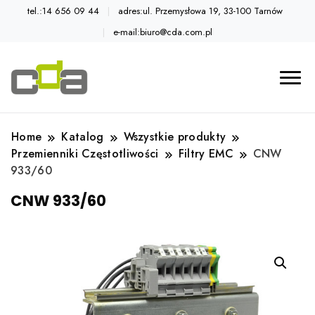
tel.:14 656 09 44
adres:ul. Przemysłowa 19, 33-100 Tarnów
e-mail:biuro@cda.com.pl
Automatyka przemysłowa
Katalog CDA
Home
Katalog
Wszystkie produkty
Przemienniki Częstotliwości
Filtry EMC
CNW
933/60
CNW 933/60