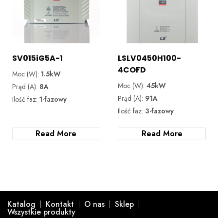
SV015iG5A-1
LSLV0450H100-
4COFD
Moc (W):
1.5kW
Moc (W):
45kW
Prąd (A):
8A
Prąd (A):
91A
Ilość faz:
1-fazowy
Ilość faz:
3-fazowy
Read More
Read More
Katalog
Kontakt
O nas
Sklep
Wszystkie produkty