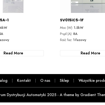
5A-1
SV015iC5-1F
.4kW
Moc (W):
1.5kW
5A
Prąd (A):
8A
fazowy
Ilość faz:
1-fazowy
Read More
Read More
alog
Kontakt
O nas
Sklep
Wszystkie prod
rum Dystrybucji Automatyki 2025 - A theme by Gradient The