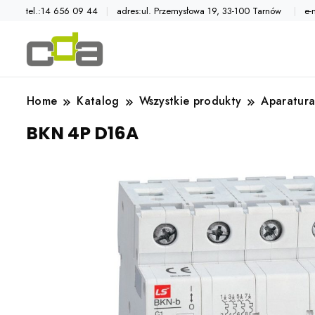
tel.:14 656 09 44
adres:ul. Przemysłowa 19, 33-100 Tarnów
e-
Automatyka przemysłowa
Katalog CDA
Home
Katalog
Wszystkie produkty
Aparatura
BKN 4P D16A