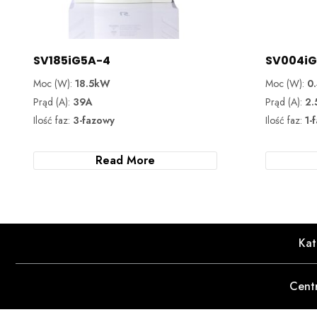
SV185iG5A-4
SV004iG
Moc (W):
18.5kW
Moc (W):
0
Prąd (A):
39A
Prąd (A):
2.
Ilość faz:
3-fazowy
Ilość faz:
1-
Read More
Kat
Cent