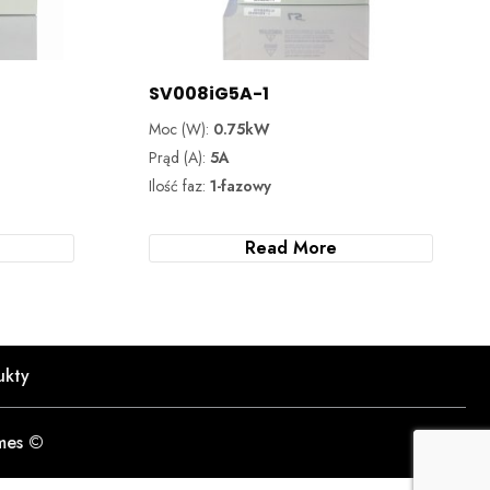
SV008iG5A-1
Moc (W):
0.75kW
Prąd (A):
5A
Ilość faz:
1-fazowy
Read More
ukty
mes ©