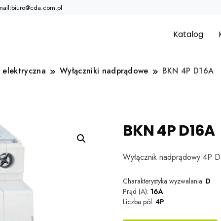
mail:biuro@cda.com.pl
Katalog
 elektryczna
Wyłączniki nadprądowe
BKN 4P D16A
BKN 4P D16A
Wyłącznik nadprądowy 4P 
Charakterystyka wyzwalania:
D
Prąd (A):
16A
Liczba pól:
4P