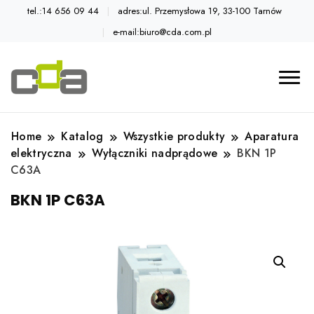
tel.:14 656 09 44
adres:ul. Przemysłowa 19, 33-100 Tarnów
e-mail:biuro@cda.com.pl
Automatyka przemysłowa
Katalog CDA
Home
Katalog
Wszystkie produkty
Aparatura
elektryczna
Wyłączniki nadprądowe
BKN 1P
C63A
BKN 1P C63A