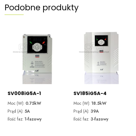
Podobne produkty
SV008iG5A-1
SV185iG5A-4
Moc (W):
0.75kW
Moc (W):
18.5kW
Prąd (A):
5A
Prąd (A):
39A
Ilość faz:
1-fazowy
Ilość faz:
3-fazowy