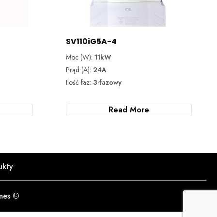
SV110iG5A-4
Moc (W):
11kW
Prąd (A):
24A
Ilość faz:
3-fazowy
Read More
ukty
mes ©