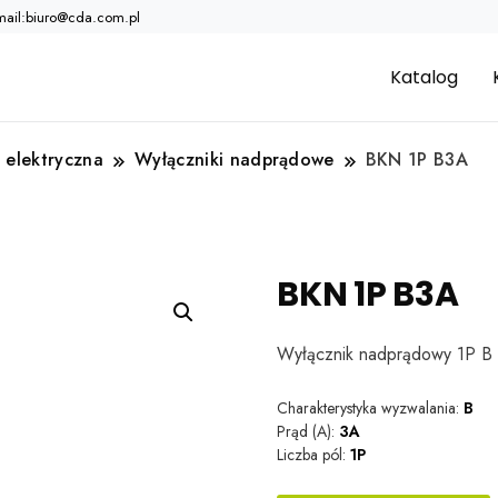
mail:biuro@cda.com.pl
Katalog
 elektryczna
Wyłączniki nadprądowe
BKN 1P B3A
BKN 1P B3A
Wyłącznik nadprądowy 1P 
Charakterystyka wyzwalania:
B
Prąd (A):
3A
Liczba pól:
1P