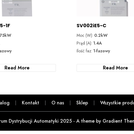
5-1F
SV002iE5-C
.75kW
Moc (W):
0.2kW
A
Prąd (A):
1.4A
fazowy
Ilość faz:
1-fazowy
Read More
Read More
alog
Kontakt
O nas
Sklep
Wszystkie prod
rum Dystrybucji Automatyki 2025 - A theme by Gradient The