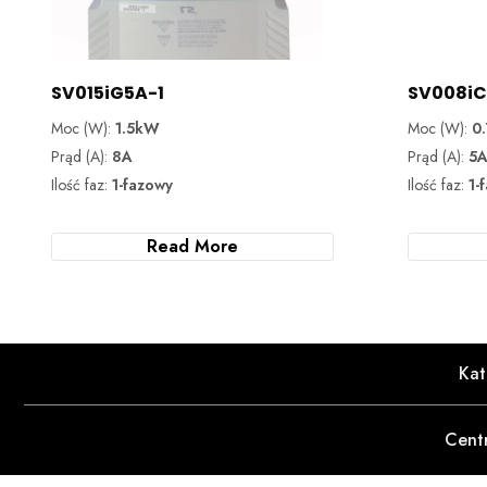
SV015iG5A-1
SV008iC
Moc (W):
1.5kW
Moc (W):
0
Prąd (A):
8A
Prąd (A):
5
Ilość faz:
1-fazowy
Ilość faz:
1-
Read More
Kat
Cent