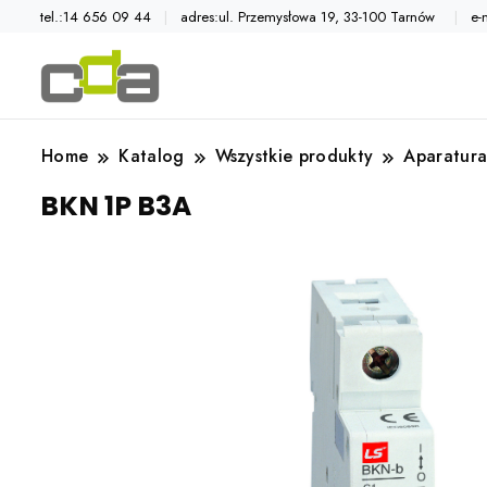
tel.:14 656 09 44
adres:ul. Przemysłowa 19, 33-100 Tarnów
e-
Automatyka przemysłowa
Katalog CDA
Home
Katalog
Wszystkie produkty
Aparatura
BKN 1P B3A