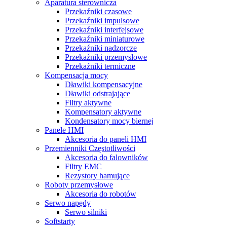
Aparatura sterownicza
Przekaźniki czasowe
Przekaźniki impulsowe
Przekaźniki interfejsowe
Przekaźniki miniaturowe
Przekaźniki nadzorcze
Przekaźniki przemysłowe
Przekaźniki termiczne
Kompensacja mocy
Dławiki kompensacyjne
Dławiki odstrajające
Filtry aktywne
Kompensatory aktywne
Kondensatory mocy biernej
Panele HMI
Akcesoria do paneli HMI
Przemienniki Częstotliwości
Akcesoria do falowników
Filtry EMC
Rezystory hamujące
Roboty przemysłowe
Akcesoria do robotów
Serwo napędy
Serwo silniki
Softstarty