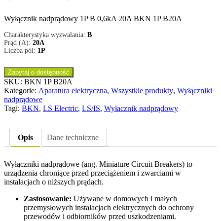
Wyłącznik nadprądowy 1P B 0,6kA 20A BKN 1P B20A
Charakterystyka wyzwalania:
B
Prąd (A):
20A
Liczba pól:
1P
Zapytaj o dostępność
SKU:
BKN 1P B20A
Kategorie:
Aparatura elektryczna
,
Wszystkie produkty
,
Wyłączniki
nadprądowe
Tagi:
BKN
,
LS Electric
,
LS/IS
,
Wyłacznik nadprądowy
Opis
Dane techniczne
Wyłączniki nadprądowe (ang. Miniature Circuit Breakers) to
urządzenia chroniące przed przeciążeniem i zwarciami w
instalacjach o niższych prądach.
Zastosowanie:
Używane w domowych i małych
przemysłowych instalacjach elektrycznych do ochrony
przewodów i odbiorników przed uszkodzeniami.