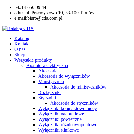
Skip
tel.:14 656 09 44
to
adres:ul. Przemysłowa 19, 33-100 Tarnów
content
e-mail:biuro@cda.com.pl
Katalog CDA
Automatyka przemysłowa
Katalog
Kontakt
O nas
Sklep
Wszystkie produkty
Aparatura elektryczna
Akcesoria
Akcesoria do wyłączników
Ministyczniki
Akcesoria do ministyczników
Rozłączniki
Styczniki
Akcesoria do styczników
Wyłączniki kompaktowe mocy
Wyłączniki nadprądowe
Wyłączniki powietrzne
Wyłączniki różnicowoprądowe
Wyłączniki silnikowe