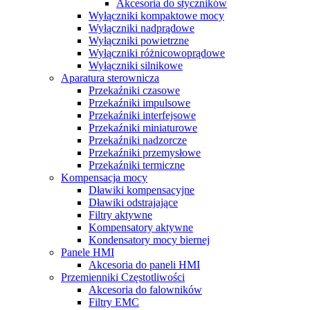
Akcesoria do styczników
Wyłączniki kompaktowe mocy
Wyłączniki nadprądowe
Wyłączniki powietrzne
Wyłączniki różnicowoprądowe
Wyłączniki silnikowe
Aparatura sterownicza
Przekaźniki czasowe
Przekaźniki impulsowe
Przekaźniki interfejsowe
Przekaźniki miniaturowe
Przekaźniki nadzorcze
Przekaźniki przemysłowe
Przekaźniki termiczne
Kompensacja mocy
Dławiki kompensacyjne
Dławiki odstrajające
Filtry aktywne
Kompensatory aktywne
Kondensatory mocy biernej
Panele HMI
Akcesoria do paneli HMI
Przemienniki Częstotliwości
Akcesoria do falowników
Filtry EMC