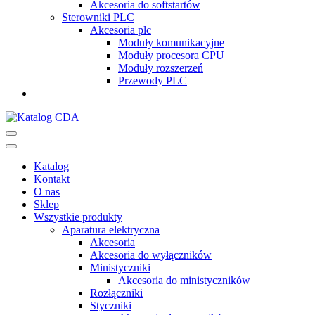
Akcesoria do softstartów
Sterowniki PLC
Akcesoria plc
Moduły komunikacyjne
Moduły procesora CPU
Moduły rozszerzeń
Przewody PLC
Katalog CDA
Automatyka przemysłowa
Katalog
Kontakt
O nas
Sklep
Wszystkie produkty
Aparatura elektryczna
Akcesoria
Akcesoria do wyłączników
Ministyczniki
Akcesoria do ministyczników
Rozłączniki
Styczniki