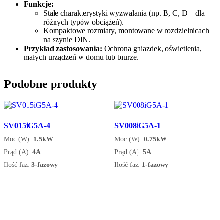
Funkcje:
Stałe charakterystyki wyzwalania (np. B, C, D – dla
różnych typów obciążeń).
Kompaktowe rozmiary, montowane w rozdzielnicach
na szynie DIN.
Przykład zastosowania:
Ochrona gniazdek, oświetlenia,
małych urządzeń w domu lub biurze.
Podobne produkty
SV015iG5A-4
SV008iG5A-1
Moc (W):
1.5kW
Moc (W):
0.75kW
Prąd (A):
4A
Prąd (A):
5A
Ilość faz:
3-fazowy
Ilość faz:
1-fazowy