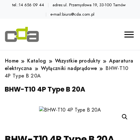
tel.:14 656 09 44
adres:ul. Przemysłowa 19, 33-100 Tarnów
e-mail:biuro@cda.com.pl
Automatyka przemysłowa
Katalog CDA
Home
Katalog
Wszystkie produkty
Aparatura
elektryczna
Wyłączniki nadprądowe
BHW-T10
4P Type B 20A
BHW-T10 4P Type B 20A
BHW-T10 4P Type B 20A