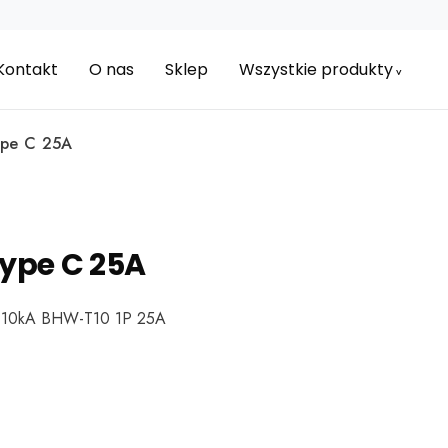
Kontakt
O nas
Sklep
Wszystkie produkty
pe C 25A
ype C 25A
C 10kA BHW-T10 1P 25A