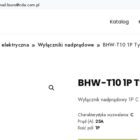
mail:biuro@cda.com.pl
Katalog
 elektryczna
Wyłączniki nadprądowe
BHW-T10 1P Ty
BHW-T10 1P T
Wyłącznik nadprądowy 1P 
Charakterystyka wyzwalania:
C
Prąd (A):
25A
Ilość pól:
1P