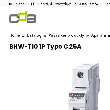
tel.:14 656 09 44
adres:ul. Przemysłowa 19, 33-100 Tarnów
e-
Automatyka przemysłowa
Katalog CDA
Home
Katalog
Wszystkie produkty
Aparatura
BHW-T10 1P Type C 25A