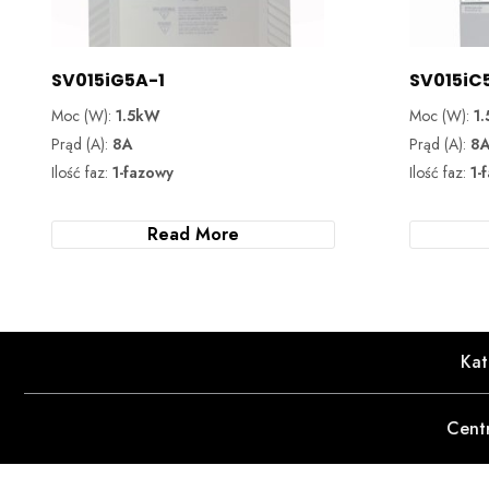
SV015iG5A-1
SV015iC
Moc (W):
1.5kW
Moc (W):
1
Prąd (A):
8A
Prąd (A):
8
Ilość faz:
1-fazowy
Ilość faz:
1-
Read More
Kat
Cent