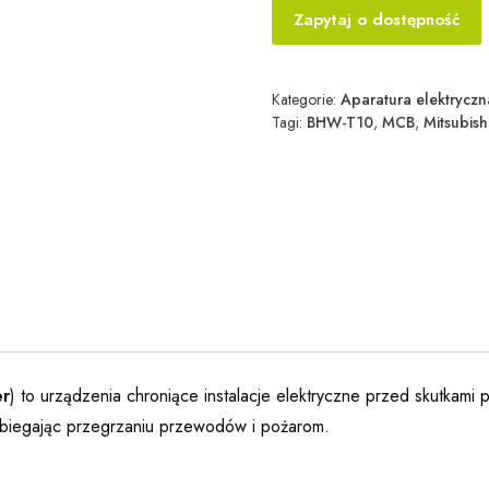
Zapytaj o dostępność
Kategorie:
Aparatura elektryczn
Tagi:
BHW-T10
,
MCB
,
Mitsubishi
er
) to urządzenia chroniące instalacje elektryczne przed skutkam
obiegając przegrzaniu przewodów i pożarom.