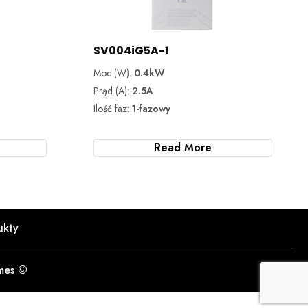
SV004iG5A-1
Moc (W):
0.4kW
Prąd (A):
2.5A
Ilość faz:
1-fazowy
Read More
ukty
mes ©