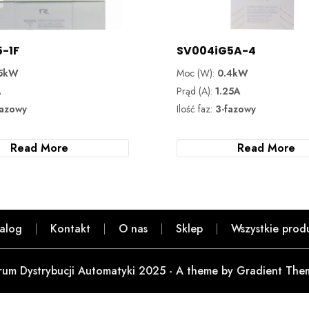
5-1F
SV004iG5A-4
.5kW
Moc (W):
0.4kW
A
Prąd (A):
1.25A
fazowy
Ilość faz:
3-fazowy
Read More
Read More
alog
Kontakt
O nas
Sklep
Wszystkie prod
rum Dystrybucji Automatyki 2025 - A theme by Gradient The