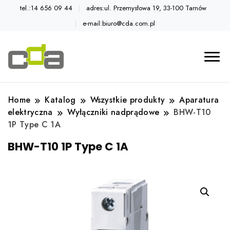
tel.:14 656 09 44
adres:ul. Przemysłowa 19, 33-100 Tarnów
e-mail:biuro@cda.com.pl
Automatyka przemysłowa
Katalog CDA
Home
Katalog
Wszystkie produkty
Aparatura
elektryczna
Wyłączniki nadprądowe
BHW-T10
1P Type C 1A
BHW-T10 1P Type C 1A