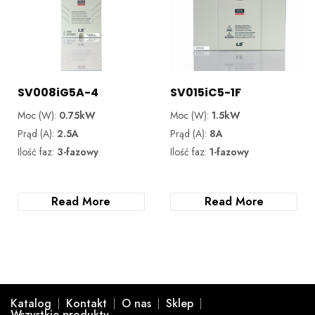
SV008iG5A-4
SV015iC5-1F
Moc (W):
0.75kW
Moc (W):
1.5kW
Prąd (A):
2.5A
Prąd (A):
8A
Ilość faz:
3-fazowy
Ilość faz:
1-fazowy
Read More
Read More
Katalog
Kontakt
O nas
Sklep
Wszystkie produkty