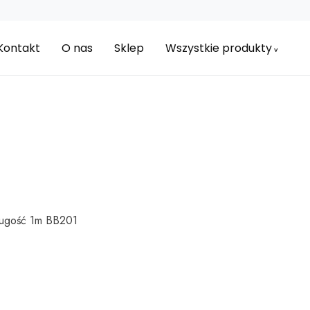
Kontakt
O nas
Sklep
Wszystkie produkty
ługość 1m BB201