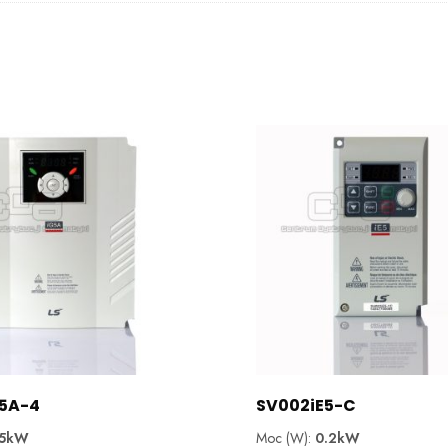
5A-4
SV002iE5-C
.5kW
Moc (W):
0.2kW