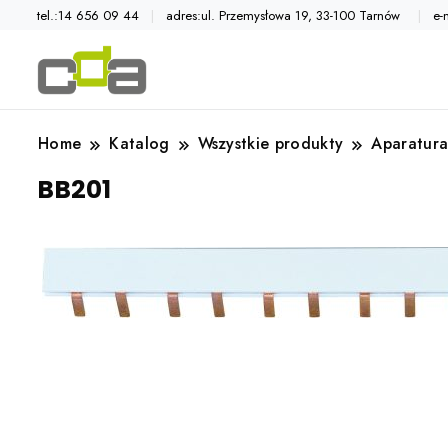
tel.:14 656 09 44
adres:ul. Przemysłowa 19, 33-100 Tarnów
e-
Automatyka przemysłowa
Katalog CDA
Home
Katalog
Wszystkie produkty
Aparatura
BB201