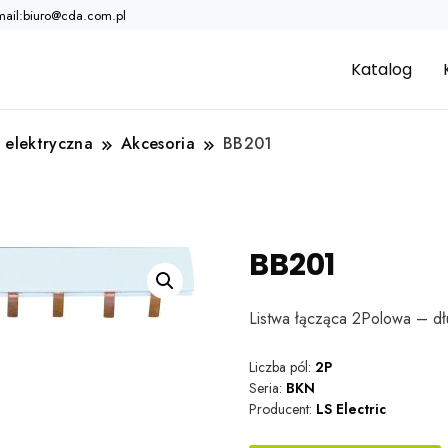
mail:biuro@cda.com.pl
Katalog
 elektryczna
Akcesoria
BB201
BB201
Listwa łącząca 2Polowa – d
Liczba pól:
2P
Seria:
BKN
Producent:
LS Electric