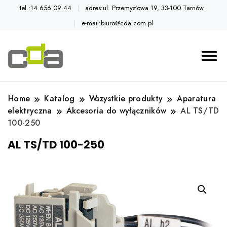
tel.:14 656 09 44
adres:ul. Przemysłowa 19, 33-100 Tarnów
e-mail:biuro@cda.com.pl
Automatyka przemysłowa
Katalog CDA
Home
Katalog
Wszystkie produkty
Aparatura
elektryczna
Akcesoria do wyłączników
AL TS/TD
100-250
AL TS/TD 100-250