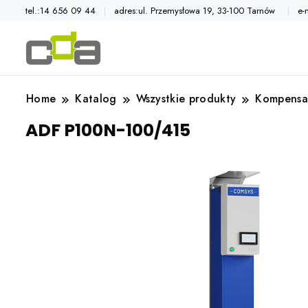
tel.:14 656 09 44
adres:ul. Przemysłowa 19, 33-100 Tarnów
e-
Automatyka przemysłowa
Katalog CDA
Home
Katalog
Wszystkie produkty
Kompensa
ADF P100N-100/415