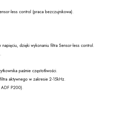
ensor-less control (praca bezczujnikowa).
 napięciu, dzięki wykonaniu filtra Sensor-less control.
.
tkownika paśmie częstotliwości.
filtra aktywnego w zakresie 2-15kHz.
lu ADF P200).