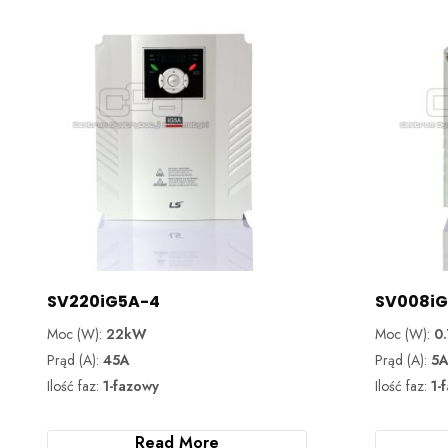
SV220iG5A-4
SV008iG
Moc (W):
22kW
Moc (W):
0
Prąd (A):
45A
Prąd (A):
5
Ilość faz:
1-fazowy
Ilość faz:
1-
Read More