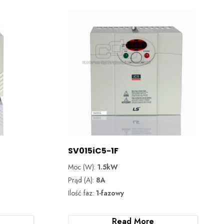
SV015iC5-1F
Moc (W):
1.5kW
Prąd (A):
8A
Ilość faz:
1-fazowy
Read More