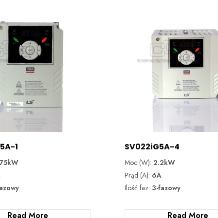
5A-1
SV022iG5A-4
.75kW
Moc (W):
2.2kW
A
Prąd (A):
6A
fazowy
Ilość faz:
3-fazowy
Read More
Read More