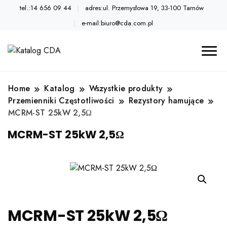
tel.:14 656 09 44
adres:ul. Przemysłowa 19, 33-100 Tarnów
e-mail:biuro@cda.com.pl
Automatyka przemysłowa
Katalog CDA
Home
Katalog
Wszystkie produkty
Przemienniki Częstotliwości
Rezystory hamujące
MCRM-ST 25kW 2,5Ω
MCRM-ST 25kW 2,5Ω
MCRM-ST 25kW 2,5Ω