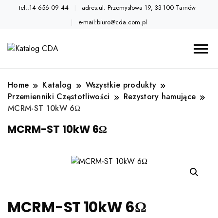
tel.:14 656 09 44
adres:ul. Przemysłowa 19, 33-100 Tarnów
e-mail:biuro@cda.com.pl
Automatyka przemysłowa
Katalog CDA
Home
Katalog
Wszystkie produkty
Przemienniki Częstotliwości
Rezystory hamujące
MCRM-ST 10kW 6Ω
MCRM-ST 10kW 6Ω
MCRM-ST 10kW 6Ω