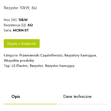
Rezystor 10kW, 6Ω
Moc (W):
10kW
Rezystancja (Ω):
6Ω
Seria:
MCRM-ST
Zapytaj o dostępność
Kategorie:
Przemienniki Częstotliwości
,
Rezystory hamujące
,
Wszystkie produkty
Tagi:
LS Electric
,
Rezystor
,
Rezystor hamujący
Opis
Dane techniczne