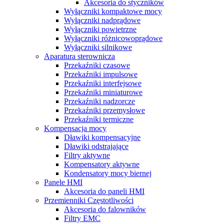
Akcesoria do styczników
Wyłączniki kompaktowe mocy
Wyłączniki nadprądowe
Wyłączniki powietrzne
Wyłączniki różnicowoprądowe
Wyłączniki silnikowe
Aparatura sterownicza
Przekaźniki czasowe
Przekaźniki impulsowe
Przekaźniki interfejsowe
Przekaźniki miniaturowe
Przekaźniki nadzorcze
Przekaźniki przemysłowe
Przekaźniki termiczne
Kompensacja mocy
Dławiki kompensacyjne
Dławiki odstrajające
Filtry aktywne
Kompensatory aktywne
Kondensatory mocy biernej
Panele HMI
Akcesoria do paneli HMI
Przemienniki Częstotliwości
Akcesoria do falowników
Filtry EMC