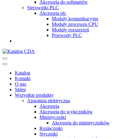
Akcesoria do softstartów
Sterowniki PLC
Akcesoria plc
Moduły komunikacyjne
Moduły procesora CPU
Moduły rozszerzeń
Przewody PLC
Katalog CDA
Automatyka przemysłowa
Katalog
Kontakt
O nas
Sklep
Wszystkie produkty
Aparatura elektryczna
Akcesoria
Akcesoria do wyłączników
Ministyczniki
Akcesoria do ministyczników
Rozłączniki
Styczniki