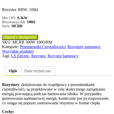
Rezystor 300W, 100Ω
Moc (W):
0.3kW
Rezystancja (Ω):
100Ω
Seria:
MCRB
Zapytaj o dostępność
SKU:
MCRB 300W 100OHM
Kategorie:
Przemienniki Częstotliwości
,
Rezystory hamujące
,
Wszystkie produkty
Tagi:
LS Electric
,
Rezystor
,
Rezystor hamujący
Opis
Dane techniczne
Rezystory
, dedykowane do współpracy z przeminnikami
częstotliwości, są projektowane w celu skutecznego zarządzania
energią powstającą podczas hamowania silnika. W przypadku
generowania nadmiarowej energii, koniecznie jest jej rozproszenie,
co osiąga się poprzez zastosowanie resystora w formie ciepła.
Cechy: