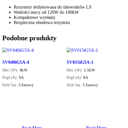
Rezystory dedykowana do falowników LS
Watrości mocy od 120W do 100kW
Kompaktowe wymiary
Bezpieczna obudowa rezystora
Podobne produkty
SV040iG5A-4
SV015iG5A-1
Moc (W):
4kW
Moc (W):
1.5kW
Prąd (A):
9A
Prąd (A):
8A
Ilość faz:
3-fazowy
Ilość faz:
1-fazowy
Read More
Read More