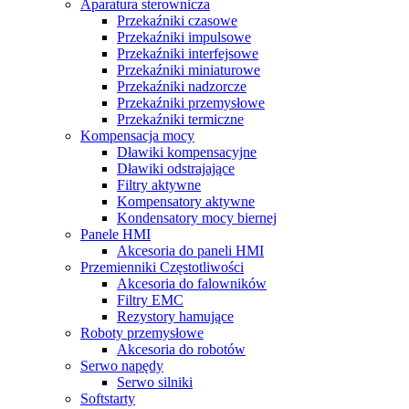
Aparatura sterownicza
Przekaźniki czasowe
Przekaźniki impulsowe
Przekaźniki interfejsowe
Przekaźniki miniaturowe
Przekaźniki nadzorcze
Przekaźniki przemysłowe
Przekaźniki termiczne
Kompensacja mocy
Dławiki kompensacyjne
Dławiki odstrajające
Filtry aktywne
Kompensatory aktywne
Kondensatory mocy biernej
Panele HMI
Akcesoria do paneli HMI
Przemienniki Częstotliwości
Akcesoria do falowników
Filtry EMC
Rezystory hamujące
Roboty przemysłowe
Akcesoria do robotów
Serwo napędy
Serwo silniki
Softstarty