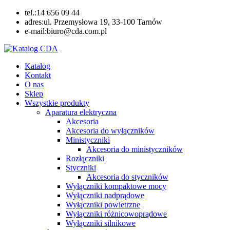
Skip
tel.:14 656 09 44
to
adres:ul. Przemysłowa 19, 33-100 Tarnów
content
e-mail:biuro@cda.com.pl
Katalog CDA
Automatyka przemysłowa
Katalog
Kontakt
O nas
Sklep
Wszystkie produkty
Aparatura elektryczna
Akcesoria
Akcesoria do wyłączników
Ministyczniki
Akcesoria do ministyczników
Rozłączniki
Styczniki
Akcesoria do styczników
Wyłączniki kompaktowe mocy
Wyłączniki nadprądowe
Wyłączniki powietrzne
Wyłączniki różnicowoprądowe
Wyłączniki silnikowe